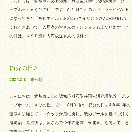
こんにちは！倉敷市にある認知症対応型共同生活介護施設「グル
ープホームまきびの丘」です！ひと月ごとのレギュラーイベント
になってきた「福祉ネイル」♪プロのネイリストさんが施術して
くれるとあって、入居者の皆さんのテンションも上がります！こ
の日は、ＫＳＢ瀬戸内海放送さんの取材が…
節分の日♪
2024.2.3
未分類
こんにちは！倉敷市にある認知症対応型共同生活介護施設「グル
ープホームまきびの丘」です！2月3日は「節分の日」♪今年1年の
健康を祈願して、スタッフが鬼に扮し、紙のボールを投げつけて
鬼退治！退治後は、皆さんで今年の恵方「東北東」を向いて、恵
方巻をガブリ！！「これ、しゃべっ…